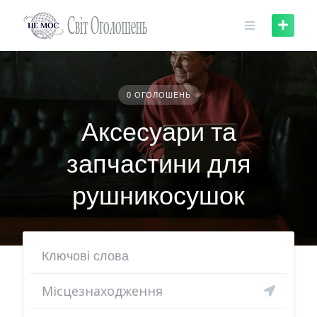
Skip
to
content
0 ОГОЛОШЕНЬ
Аксесуари та
запчастини для
рушникосушок