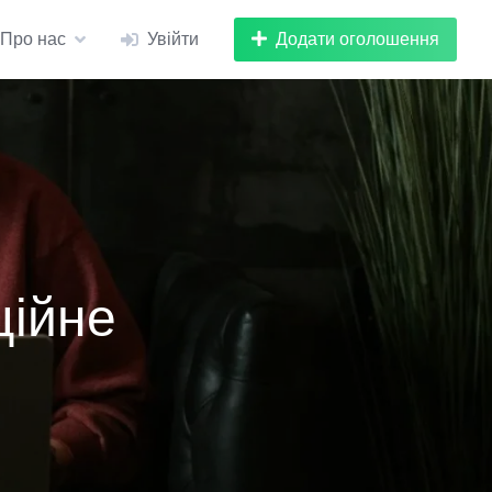
Додати оголошення
Про нас
Увійти
ційне