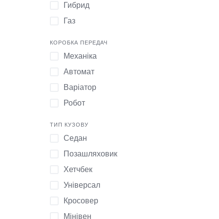
Гибрид
2012
Porsche
Газ
2005
Москвич
1992
Honda
КОРОБКА ПЕРЕДАЧ
Механіка
2017
Ravon
Автомат
1994
УАЗ
Варіатор
1996
Infiniti
Робот
2013
Saab
1989
ТИП КУЗОВУ
1986
Седан
2011
Позашляховик
2002
Хетчбек
1982
Універсал
2014
Кросовер
1974
Мінівен