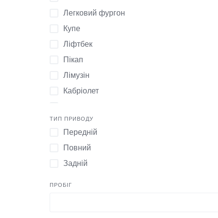
1979
Легковий фургон
2015
Купе
1987
Ліфтбек
1977
Пікап
1991
Лімузін
1988
Кабріолет
2023
Родстер
2004
ТИП ПРИВОДУ
Тарга
Передній
1999
Повний
1966
Задній
2003
2020
ПРОБІГ
1970
2010