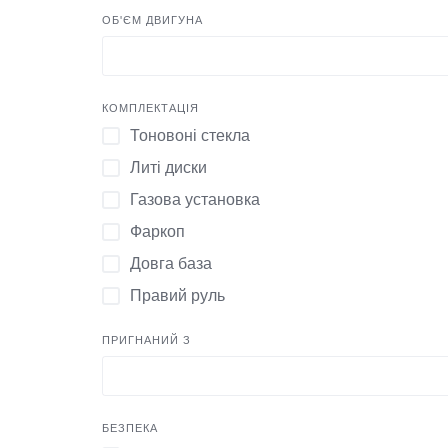
1984
ОБ'ЄМ ДВИГУНА
1978
2000
КОМПЛЕКТАЦІЯ
1990
Тоновоні стекла
2021
Литі диски
Газова установка
Фаркоп
Довга база
Правий руль
ПРИГНАНИЙ З
БЕЗПЕКА