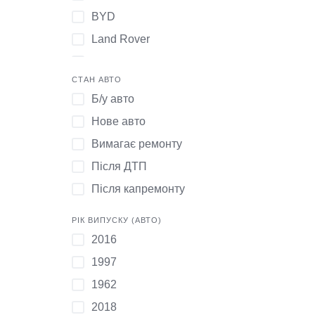
BYD
Land Rover
Subaru
СТАН АВТО
Buick
Б/у авто
Lexus
Нове авто
Suzuki
Вимагає ремонту
Changhe
Після ДТП
Lifan
Після капремонту
Toyota
Chery
РІК ВИПУСКУ (АВТО)
2016
Lincoln
1997
Volvo
1962
Chevrolet
2018
Mercedes