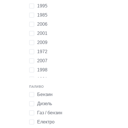
1995
ВАЗ
1985
Citroen
2006
Mini
2001
ГАЗ
2009
Dacia
1972
Mitsubishi
2007
Інша марка
1998
Daewoo
1981
Peugeot
ПАЛИВО
2024
ЗАЗ
Бензин
2008
Fiat
Дизель
2019
Pontiac
Газ / бензин
1993
ИЖ
Електро
Інший
Geely