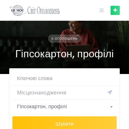
Skip
to
content
0 ОГОЛОШЕНЬ
Гіпсокартон, профілі
Гіпсокартон, профілі
Шукати