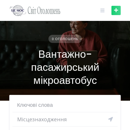
Skip
to
content
0 ОГОЛОШЕНЬ
Вантажно-
пасажирський
мікроавтобус