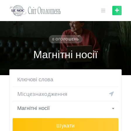
Skip
to
content
0 ОГОЛОШЕНЬ
Магнітні носії
Магнітні носії
Шукати