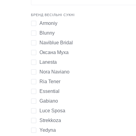
Відкритий, спущені бретелі
БРЕНД ВЕСІЛЬНІ СУКНІ
V-подібний
Armoniy
V-подібний з відкритою спинкою
Blunny
V-подібний з довгими рукавами
Naviblue Bridal
V-подібний прозорий
Оксана Муха
V-подібний, бретелі
Lanesta
Nora Naviano
Ria Tener
Essential
Gabiano
Luce Sposa
Strekkoza
Yedyna