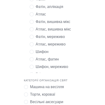
Фатін, аплікація
Атлас
Фатін, вишивка мікс
Атлас, вишивка мікс
Фатін, мереживо
Атлас, мереживо
Шифон
Атлас, фатин
Шифон, мереживо
Глітер
КАТЕГОРІЇ ОРГАНІЗАЦІЯ СВЯТ
Шовковий тюль
Машина на весілля
Мереживо
Торти, короваї
Шовковий тюль, мереживо
Весільні аксесуари
Мереживо, глітер