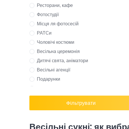
Ресторани, кафе
Мереживо, глітер, тюль
Фотостудії
Мереживо, тюль
Місця ля фотосесій
Мереживо, шантільї
РАТСи
Огранза
Чоловічі костюми
Огранза, аплікація
Весільна церемонія
Оганза, мереживо
Дитячі свята, аніматори
Колір
Весільні агенції
Ivory
Подарунки
Light nude
Весільні сукні, салони краси
Nude
Запрошення на весілля
Nude/ivory
Фільтрувати
Обручки на весілля
Platinum
Весільні сукні: як виб