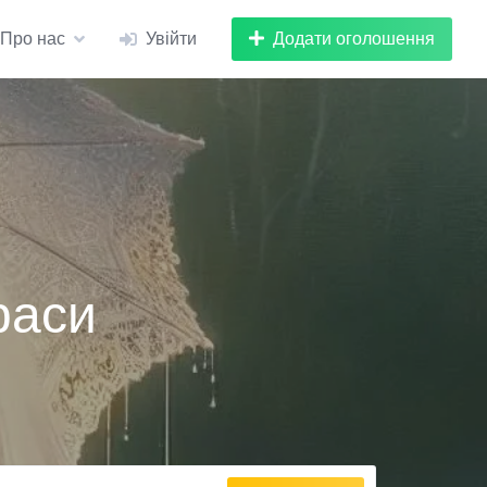
Додати оголошення
Про нас
Увійти
раси