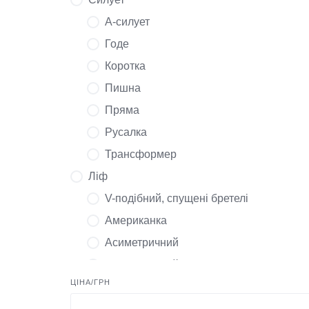
А-силует
Годе
Коротка
Пишна
Пряма
Русалка
Трансформер
Ліф
V-подібний, спущені бретелі
Американка
Асиметричний
Асиметричний, довгі рукава
ЦІНА/ГРН
Відкриті плечі, довгі рукава
Відкритий