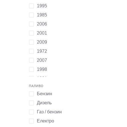
1995
ВАЗ
1985
Citroen
2006
Mini
2001
ГАЗ
2009
Dacia
1972
Mitsubishi
2007
Інша марка
1998
Daewoo
1981
Peugeot
ПАЛИВО
2024
ЗАЗ
Бензин
2008
Fiat
Дизель
2019
Pontiac
Газ / бензин
1993
ИЖ
Електро
Інший
Geely