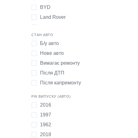
BYD
Land Rover
Subaru
СТАН АВТО
Buick
Б/у авто
Lexus
Нове авто
Suzuki
Вимагає ремонту
Changhe
Після ДТП
Lifan
Після капремонту
Toyota
Chery
РІК ВИПУСКУ (АВТО)
2016
Lincoln
1997
Volvo
1962
Chevrolet
2018
Mercedes