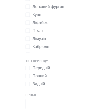
1979
Легковий фургон
2015
Купе
1987
Ліфтбек
1977
Пікап
1991
Лімузін
1988
Кабріолет
2023
Родстер
2004
ТИП ПРИВОДУ
Тарга
Передній
1999
Повний
1966
Задній
2003
2020
ПРОБІГ
1970
2010