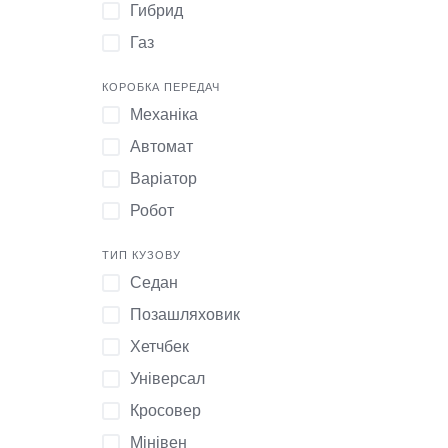
Гибрид
2012
Porsche
Газ
2005
Москвич
1992
Honda
КОРОБКА ПЕРЕДАЧ
Механіка
2017
Ravon
Автомат
1994
УАЗ
Варіатор
1996
Infiniti
Робот
2013
Saab
1989
ТИП КУЗОВУ
1986
Седан
2011
Позашляховик
2002
Хетчбек
1982
Універсал
2014
Кросовер
1974
Мінівен