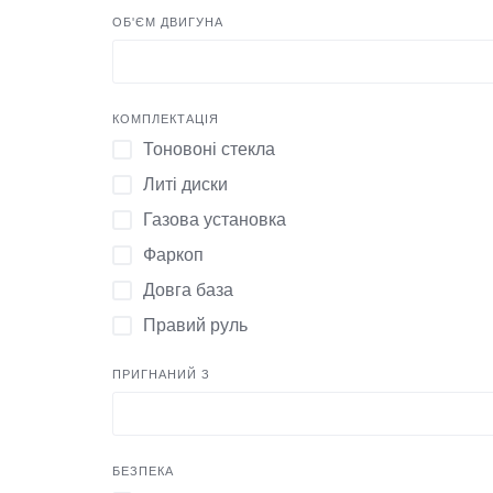
1984
ОБ'ЄМ ДВИГУНА
1978
2000
КОМПЛЕКТАЦІЯ
1990
Тоновоні стекла
2021
Литі диски
Газова установка
Фаркоп
Довга база
Правий руль
ПРИГНАНИЙ З
БЕЗПЕКА