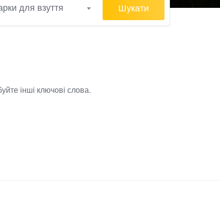
Шукати
рки для взуття
уйте інші ключові слова.