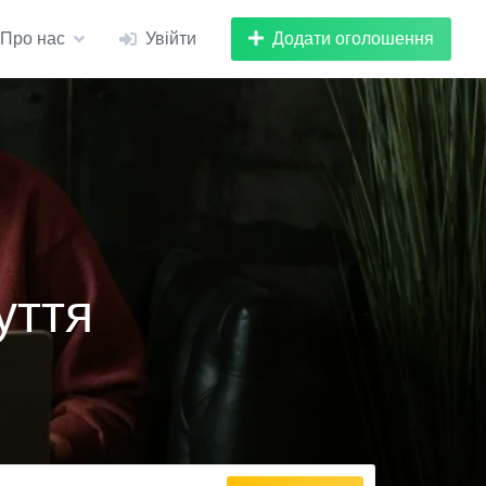
Додати оголошення
Про нас
Увійти
уття