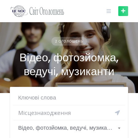
Skip
to
content
2 ОГОЛОШЕНЬ
Відео, фотозйомка,
ведучі, музиканти
Відео, фотозйомка, ведучі, музиканти