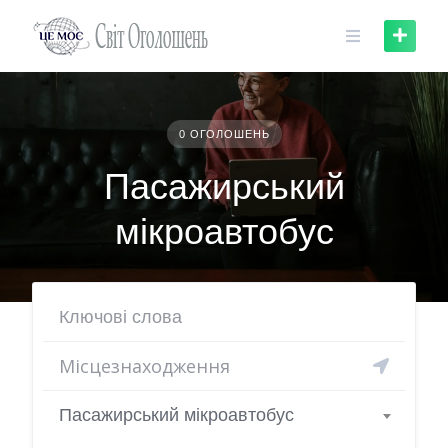
Skip
to
content
0 ОГОЛОШЕНЬ
Пасажирський
мікроавтобус
Пасажирський мікроавтобус