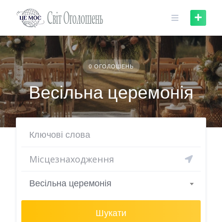
Skip
to
content
0 ОГОЛОШЕНЬ
Весільна церемонія
Весільна церемонія
Шукати