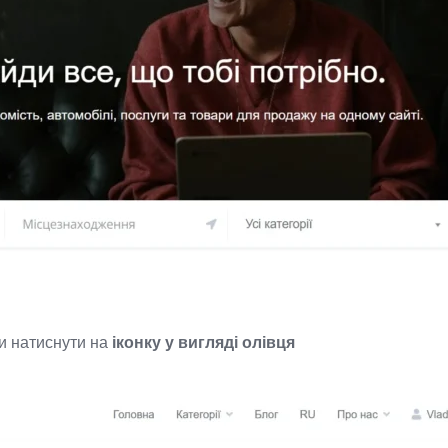
и натиснути на
іконку у вигляді олівця