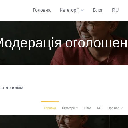
Головна
Категорії
Блог
RU
Модерація оголошен
 на
нікнейм