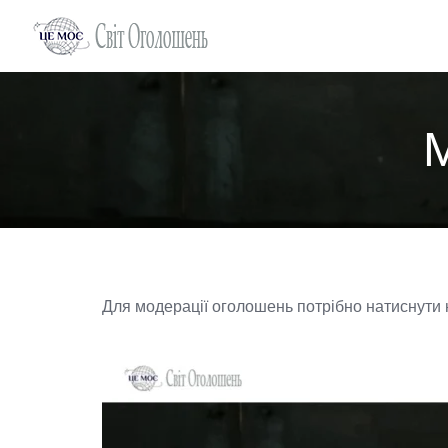
Skip
to
content
Для модерації оголошень потрібно натиснути