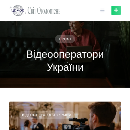
Skip
to
content
1 POST
Відеооператори
України
ВІДЕООПЕРАТОРИ УКРАЇНИ