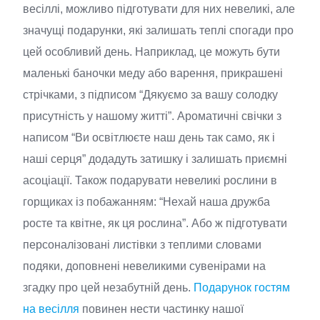
весіллі, можливо підготувати для них невеликі, але
значущі подарунки, які залишать теплі спогади про
цей особливий день. Наприклад, це можуть бути
маленькі баночки меду або варення, прикрашені
стрічками, з підписом “Дякуємо за вашу солодку
присутність у нашому житті”. Ароматичні свічки з
написом “Ви освітлюєте наш день так само, як і
наші серця” додадуть затишку і залишать приємні
асоціації. Також подарувати невеликі рослини в
горщиках із побажанням: “Нехай наша дружба
росте та квітне, як ця рослина”. Або ж підготувати
персоналізовані листівки з теплими словами
подяки, доповнені невеликими сувенірами на
згадку про цей незабутній день.
Подарунок гостям
на весілля
повинен нести частинку нашої