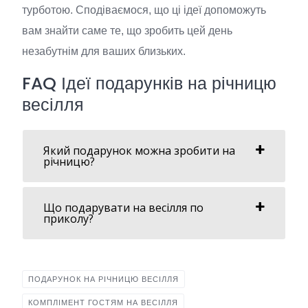
медових місяців або
турботою. Сподіваємося, що ці ідеї допоможуть
романтичних вікендів.
вам знайти саме те, що зробить цей день
незабутнім для ваших близьких.
Послуга
Прокат елітних автомобілів
FAQ Ідеї подарунків на річницю
Опис
Оренда автомобілів преміум-
класу для весільних заходів.
весілля
Послуга
Майстер-класи та воркшопи
Який подарунок можна зробити на
річницю?
Опис
Організація майстер-класів
для пари або гостей
(готування, танці тощо).
Що подарувати на весілля по
приколу?
Послуга
Подарункові кошики
Опис
Створення унікальних
подарункових кошиків з
делікатесами та сувенірами.
ПОДАРУНОК НА РІЧНИЦЮ ВЕСІЛЛЯ
КОМПЛІМЕНТ ГОСТЯМ НА ВЕСІЛЛЯ