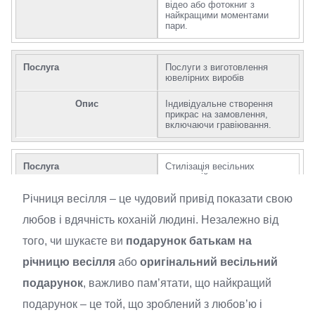
відео або фотокниг з
найкращими моментами
пари.
Послуга
Послуги з виготовлення
ювелірних виробів
Опис
Індивідуальне створення
прикрас на замовлення,
включаючи гравіювання.
Послуга
Стилізація весільних
церемоній
Річниця весілля – це чудовий привід показати свою
Опис
Декорування весільних
церемоній та вечірок у
любов і вдячність коханій людині. Незалежно від
відповідності з бажаннями
клієнтів.
того, чи шукаєте ви
подарунок батькам на
річницю весілля
або
оригінальний весільний
Послуга
Підготовка романтичних
подарунок
, важливо пам’ятати, що найкращий
подорожей
подарунок – це той, що зроблений з любов’ю і
Опис
Планування та організація