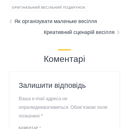
Послуга
Друк сувенірної продукції
ОРИГІНАЛЬНИЙ ВЕСІЛЬНИЙ ПОДАРУНОК
Опис
Виготовлення сувенірної
продукції на замовлення для
весільних заходів.
Як організувати маленьке весілля
Креативний сценарій весілля
Коментарі
Залишити відповідь
Ваша e-mail адреса не
оприлюднюватиметься.
Обов’язкові поля
позначені
*
КОМЕНТАР
*