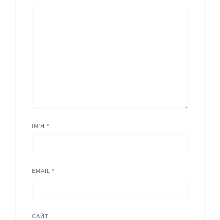
ІМ'Я
*
EMAIL
*
САЙТ