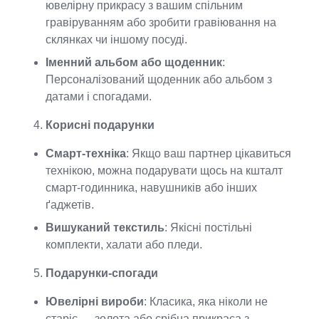
ювелірну прикрасу з вашим спільним
гравіруванням або зробити гравіювання на
склянках чи іншому посуді.
Іменний альбом або щоденник
:
Персоналізований щоденник або альбом з
датами і спогадами.
Корисні подарунки
Смарт-техніка
: Якщо ваш партнер цікавиться
технікою, можна подарувати щось на кшталт
смарт-годинника, навушників або інших
ґаджетів.
Вишуканий текстиль
: Якісні постільні
комплекти, халати або пледи.
Подарунки-спогади
Ювелірні вироби
: Класика, яка ніколи не
старіє — золота або срібна прикраса з