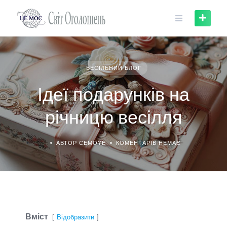
Skip
to
content
ВЕСІЛЬНИЙ БЛОГ
Ідеї подарунків на
річницю весілля
АВТОР CEMOYE
КОМЕНТАРІВ НЕМАЄ
Вміст
Відобразити