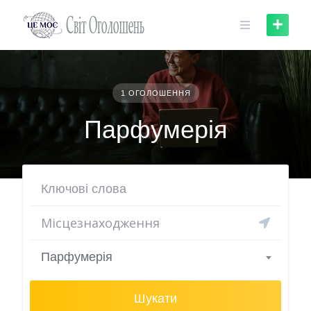
Skip
to
content
1 ОГОЛОШЕННЯ
Парфумерія
Парфумерія
Шукати