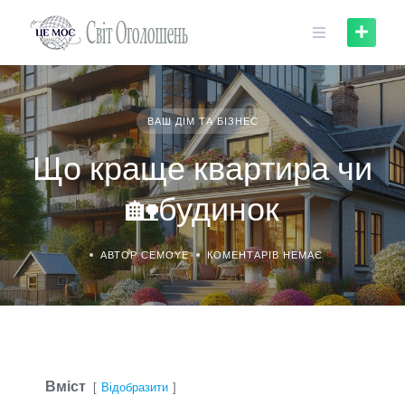
Skip
to
content
ВАШ ДІМ ТА БІЗНЕС
Що краще квартира чи
🏡будинок
АВТОР CEMOYE
КОМЕНТАРІВ НЕМАЄ
Вміст
Відобразити