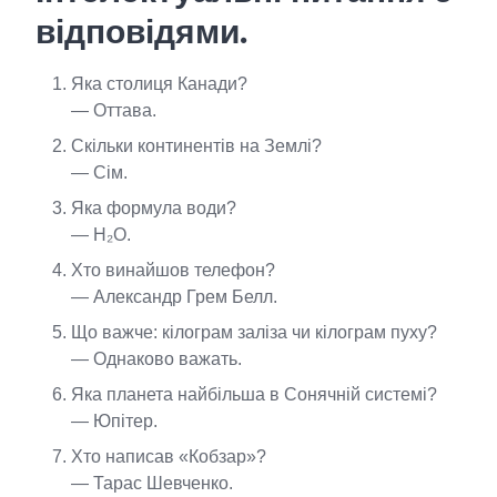
відповідями.
Яка столиця Канади?
— Оттава.
Скільки континентів на Землі?
— Сім.
Яка формула води?
— H₂O.
Хто винайшов телефон?
— Александр Грем Белл.
Що важче: кілограм заліза чи кілограм пуху?
— Однаково важать.
Яка планета найбільша в Сонячній системі?
— Юпітер.
Хто написав «Кобзар»?
— Тарас Шевченко.