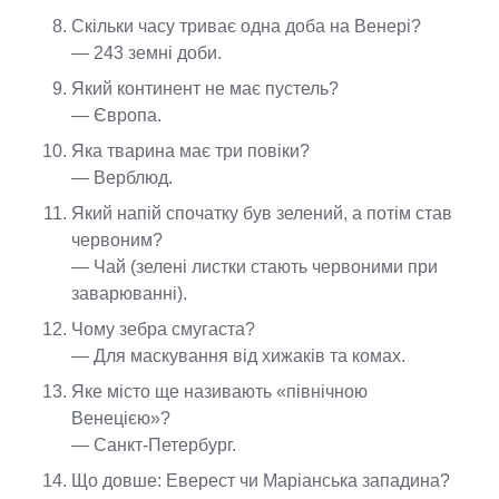
Скільки часу триває одна доба на Венері?
— 243 земні доби.
Який континент не має пустель?
— Європа.
Яка тварина має три повіки?
— Верблюд.
Який напій спочатку був зелений, а потім став
червоним?
— Чай (зелені листки стають червоними при
заварюванні).
Чому зебра смугаста?
— Для маскування від хижаків та комах.
Яке місто ще називають «північною
Венецією»?
— Санкт-Петербург.
Що довше: Еверест чи Маріанська западина?