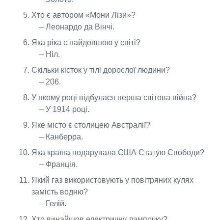
Хто є автором «Мони Лізи»?
– Леонардо да Вінчі.
Яка ріка є найдовшою у світі?
– Ніл.
Скільки кісток у тілі дорослої людини?
– 206.
У якому році відбулася перша світова війна?
– У 1914 році.
Яке місто є столицею Австралії?
– Канберра.
Яка країна подарувала США Статую Свободи?
– Франція.
Який газ використовують у повітряних кулях
замість водню?
– Гелій.
Хто винайшов електричну лампочку?