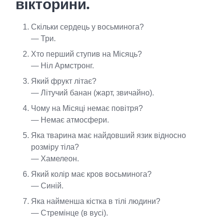
вікторини.
Скільки сердець у восьминога?
— Три.
Хто перший ступив на Місяць?
— Ніл Армстронг.
Який фрукт літає?
— Літучий банан (жарт, звичайно).
Чому на Місяці немає повітря?
— Немає атмосфери.
Яка тварина має найдовший язик відносно
розміру тіла?
— Хамелеон.
Який колір має кров восьминога?
— Синій.
Яка найменша кістка в тілі людини?
— Стремінце (в вусі).