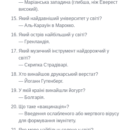
— Маріанська западина (глибша, ніж Еверест
високий).
Який найдавніший університет у світі?
— Аль-Карауїн в Марокко.
Який острів найбільший у світі?
— Гренландія.
Який музичний інструмент найдорожчий у
світі?
— Скрипка Страдіварі.
Хто винайшов друкарський верстат?
— Йоганн Гутенберг.
У якій країні винайшли йогурт?
— Болгарія.
Що таке «вакцинація»?
— Введення ослабленого або мертвого вірусу
для формування імунітету.
Яке море найбільш солоне у світі?