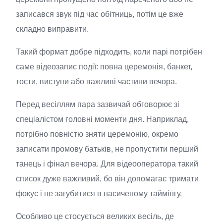
записався звук під час обітниць, потім це вже
складно виправити.
Такий формат добре підходить, коли парі потрібен
саме відеозапис події: повна церемонія, банкет,
тости, виступи або важливі частини вечора.
Перед весіллям пара зазвичай обговорює зі
спеціалістом головні моменти дня. Наприклад,
потрібно повністю зняти церемонію, окремо
записати промову батьків, не пропустити перший
танець і фінал вечора. Для відеооператора такий
список дуже важливий, бо він допомагає тримати
фокус і не загубитися в насиченому таймінгу.
Особливо це стосується великих весіль, де