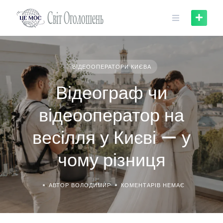
Skip
to
content
ВІДЕООПЕРАТОРИ КИЄВА
Відеограф чи
відеооператор на
весілля у Києві — у
чому різниця
АВТОР ВОЛОДИМИР
КОМЕНТАРІВ НЕМАЄ