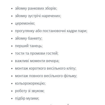
зйомку ранкових зборів;
зйомку зустрічі наречених;
церемонію;
прогулянку або постановочні кадри пари;
зйомку банкету;
перший танець;
тости та промови гостей;
важливі моменти вечора;
монтаж короткого весільного кліпу;
монтаж повного весільного фільму;
кольорокорекцію;
роботу зі звуком;
підбір музики;