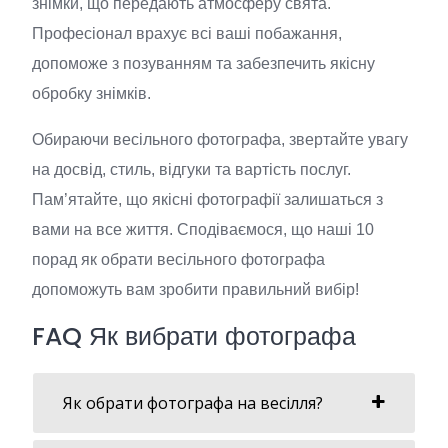
знімки, що передають атмосферу свята.
Ціна, грн
2000
Професіонал врахує всі ваші побажання,
допоможе з позуванням та забезпечить якісну
Послуга
Аерозйомка
обробку знімків.
Ціна, грн
4000
Обираючи весільного фотографа, звертайте увагу
Послуга
Друк фотографій (100 шт.)
на досвід, стиль, відгуки та вартість послуг.
Пам’ятайте, що якісні фотографії залишаться з
Ціна, грн
1500
вами на все життя. Сподіваємося, що наші 10
порад як обрати весільного фотографа
допоможуть вам зробити правильний вибір!
FAQ Як вибрати фотографа
Як обрати фотографа на весілля?