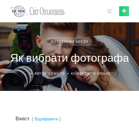
Skip
to
content
ФОТОГРАФИ КИЄВА
Як вибрати фотографа
АВТОР CEMOYE
КОМЕНТАРІВ НЕМАЄ
Вміст
Відобразити